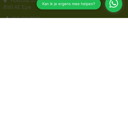
Postbus 238
8160 AE
Epe
055-5260220
info@eurozorg.nl
Navigeren
Home
Zorgverzekering
Zorgverzekering afsluiten
Contact
Contact opnemen