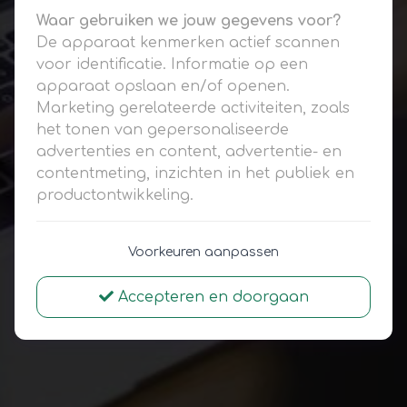
Waar gebruiken we jouw gegevens voor?
De apparaat kenmerken actief scannen
voor identificatie. Informatie op een
apparaat opslaan en/of openen.
Marketing gerelateerde activiteiten, zoals
het tonen van gepersonaliseerde
advertenties en content, advertentie- en
contentmeting, inzichten in het publiek en
productontwikkeling.
Voorkeuren aanpassen
Accepteren en doorgaan